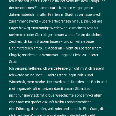
Ich stehe seit jeher für eine Politik der Vernunft, des Dialogs und
Urheberrecht
:
der besonnenen Zusammenarbeit. In den vergangenen
Jahren habe ich mit allen Kräften im Stadtrat vertrauensvoll
Der Inhalt der vom Autor selbst erstellten Inhalte dieser
zusammengewirkt – über Parteigrenzen hinaus. Die über alle
Seiten ist urheberrechtlich geschützt. Die Informationen
Lager hinweg einstimmige Wiederwahl zu meinem Amt als
sind nur für die persönliche Verwendung bestimmt. Jede
stellvertretender Oberbürgermeister war dafür ein deutliches
den Bestimmungen des Urheberrechtsgesetzes
Zeichen: Ich kann Brücken bauen – und ich will sie bauen!
widersprechende Verwendung jeglicher Inhalte dieser
Darum trete ich am 26. Oktober an – nicht aus persönlichem
Webseiten – insbesondere die weitergehende Nutzung
Ehrgeiz, sondern aus Verantwortung und Liebe zu unserer
wie beispielsweise die Veröffentlichung, Vervielfältigung
Stadt.
und jede Form von gewerblicher Nutzung sowie die
Ich verspreche Ihnen: Ich werde Freiberg nicht im Stich lassen!
Weitergabe an Dritte ? auch in Teilen oder in
Ich werde meine über 30 Jahre Erfahrung in Politik und
überarbeiteter Form ? ohne ausdrückliche Zustimmung
Wirtschaft, mein starkes Netzwerk nach Dresden und Berlin und
des Autors ist untersagt.
meine ganze Kraft einsetzen, damit unsere Silberstadt
Informationsinhalt
:
nicht nur eine Stadt mit großer Geschichte, sondern vor allem
eine Stadt mit großer Zukunft bleibt! Freiberg verdient
Die Informationen dieser Webseiten können ohne
eine Führung, die zuhört, verbindet und handelt. Eine Stadt, die
vorherige Ankündigung geändert, entfernt oder ergänzt
stolz auf ihre Wurzeln ist – und mutig in die Zukunft geht.