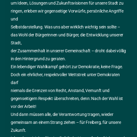
Informationen ergeben können – auch wenn diese auf die
um Ideen, Lösungen und Zukunftsvisionen für unsere Stadt zu
Nutzung von allenfalls unvollständigen bzw. fehlerhaften
ringen, erleben wir gegenseitige Vorwürfe, persönliche Angriffe
Informationen zurückzuführen sind. Verweise auf fremde
und
Webseiten liegen außerhalb des Verantwortungsbereiches
Selbstdarstellung. Was uns aber wirklich wichtig sein sollte –
des Autors. Eine Haftung für die Inhalte von verlinkten
das Wohl der Bürgerinnen und Bürger, die Entwicklung unserer
Seiten ist ausgeschlossen, zumal der Autor keinen Einfluss
Stadt,
auf Inhalte wie Gestaltung von gelinkten Seiten hat. Für
der Zusammenhalt in unserer Gemeinschaft – droht dabei völlig
Inhalte von Seiten, auf welche von Seiten dieser
in den Hintergrund zu geraten.
Homepage verwiesen wird, haftet somit allein der
Ein lebendiger Wahlkampf gehört zur Demokratie, keine Frage.
Anbieter dieser fremden Webseiten – niemals jedoch
Doch ein ehrlicher, respektvoller Wettstreit unter Demokraten
derjenige, der durch einen Link auf fremde Publikationen
darf
und Inhalte verweist. Sollten gelinkte Seiten
niemals die Grenzen von Recht, Anstand, Vernunft und
(insbesondere durch Veränderung der Inhalte nach dem
gegenseitigem Respekt überschreiten, denn: Nach der Wahl ist
Setzen des Links) illegale, fehlerhafte, unvollständige,
vor der Arbeit!
beleidigende oder sittenwidrige Informationen beinhalten
Und dann müssen alle, die Verantwortung tragen, wieder
und wird der Autor dieser Seite auf derartige Inhalte von
gemeinsam an einem Strang ziehen – für Freiberg, für unsere
gelinkten Seiten aufmerksam (gemacht), so wird er einen
Zukunft.
Link auf derartige Seiten unverzüglich unterbinden.