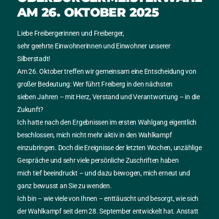
AM 26. OKTOBER 2025
vertreten durch Steve Johannes Ittershagen (inhaltlich
verantwortlich gemäß § 5 TMG).
Liebe Freibergerinnen und Freiberger,
Postanschrift:
sehr geehrte Einwohnerinnen und Einwohner unserer
Steve Johannes Ittershagen
Silberstadt!
Erbische Straße 5
Am 26. Oktober treffen wir gemeinsam eine Entscheidung von
09599 Freiberg
großer Bedeutung: Wer führt Freiberg in den nächsten
sieben Jahren – mit Herz, Verstand und Verantwortung – in die
Telefon:
03731 399777
Zukunft?
E-Mail:
buero-freiberg[at]cdu-mittelsachsen.de
Ich hatte nach den Ergebnissen im ersten Wahlgang eigentlich
beschlossen, mich nicht mehr aktiv in den Wahlkampf
Haftungshinweis:
einzubringen. Doch die Ereignisse der letzten Wochen, unzählige
Der Autor dieser Webseiten ist bestrebt, die hier
Gespräche und sehr viele persönliche Zuschriften haben
angebotenen Informationen nach bestem Wissen und
mich tief beeindruckt – und dazu bewogen, mich erneut und
Gewissen vollständig und richtig darzustellen und aktuell
ganz bewusst an Sie zu wenden.
zu halten. Dennoch kann er keinerlei Haftung für Schäden
Ich bin – wie viele von Ihnen – enttäuscht und besorgt, wie sich
übernehmen, die sich aus der Nutzung der angebotenen
der Wahlkampf seit dem 28. September entwickelt hat. Anstatt