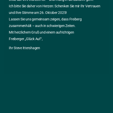
werden. Der Autor kann daher keine Garantie für die
Ich bitte Sie daher von Herzen: Schenken Sie mir Ihr Vertrauen
Korrektheit, Vollständigkeit oder Qualität und letzte
und Ihre Stimme am 26. Oktober 2025!
Aktualität der bereitgestellten Informationen geben.
Lassen Sie uns gemeinsam zeigen, dass Freiberg
zusammenhält – auch in schwierigen Zeiten.
Rechtswirksamkeit
:
Mit herzlichem Gruß und einem aufrichtigen
Durch Nutzung dieser Webseiten unterliegt der Nutzer
Freiberger „Glück Auf“,
den gegenständlichen Nutzungsbedingungen. Diese sind
Ihr Steve Ittershagen
Teil des WWW-Angebotes. Sofern Teile oder einzelne
Formulierungen der Nutzungsbedingungen der
geltenden Rechtslage nicht, nicht mehr oder nicht
vollständig entsprechen sollten, bleiben die übrigen Teile
der Nutzungsbedingungen in ihrem Inhalt und ihrer
Gültigkeit davon unberührt.